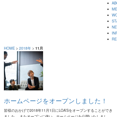
AB
M
W
ST
N
IN
RE
HOME
>
2018年
>
11月
ホームページをオープンしました！
皆様のおかげで2018年11月1日にLOA’Sをオープンすることができ
ました。 またオープンに伴い、ホームページを公開いたしまし