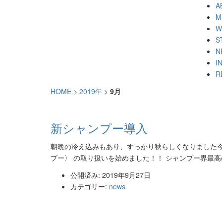
A
M
W
S
N
I
R
HOME
>
2019年
>
9月
新シャンプー導入
朝晩の冷え込みもあり、すっかり秋らしくなりました今日
プー〉 の取り扱いを始めました！！ シャンプー界最
公開済み: 2019年9月27日
カテゴリー:
news