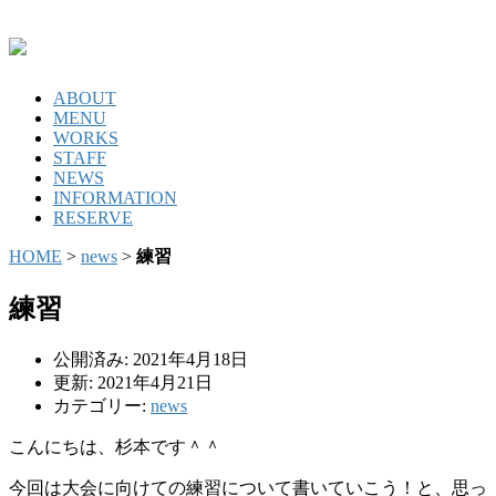
ABOUT
MENU
WORKS
STAFF
NEWS
INFORMATION
RESERVE
HOME
>
news
>
練習
練習
公開済み: 2021年4月18日
更新: 2021年4月21日
カテゴリー:
news
こんにちは、杉本です＾＾
今回は大会に向けての練習について書いていこう！と、思っ