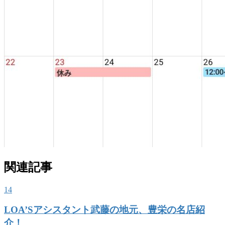
関連記事
14
LOA’Sアシスタント武藤の地元、豊栄の名店紹
介！